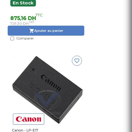
En Stock
TTC
875,16 DH
HT
729,30 DH
Ajouter au panier
Comparer
Canon - LP-E17