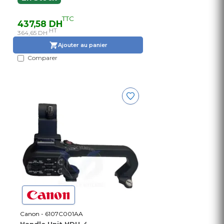
TTC
437,58 DH
HT
364,65 DH
Ajouter au panier
Comparer
Canon - 6107C001AA