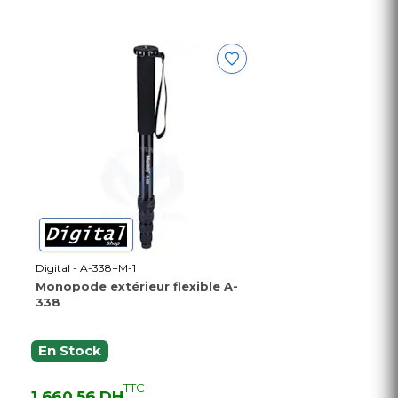
Digital - A-338+M-1
Monopode extérieur flexible A-
338
En Stock
TTC
1 660,56 DH