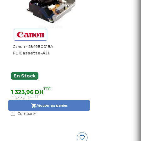
Canon - 2849B001BA
FL Cassette-AJ1
En Stock
TTC
1 323,96 DH
HT
1 103,30 DH
Ajouter au panier
Comparer