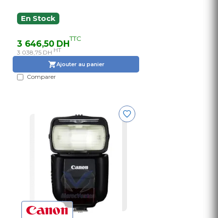
En Stock
TTC
3 646,50 DH
HT
3 038,75 DH
Ajouter au panier
Comparer