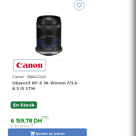
Canon - 5564C002
Objectif RF-S 18-150mm f/3.5-
6.3 IS STM
En Stock
TTC
6 159,78 DH
HT
5 133,15 DH
Ajouter au panier