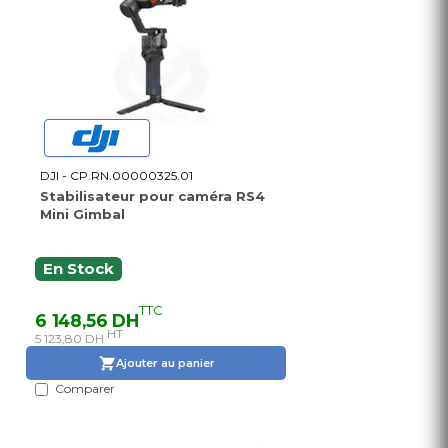
DJI - CP.RN.00000325.01
Stabilisateur pour caméra RS4
Mini Gimbal
En Stock
TTC
6 148,56 DH
HT
5 123,80 DH
Ajouter au panier
Comparer