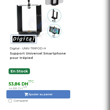
Digital - UNIV-TRIPOD-H
Support Universel Smartphone
pour trépied
En Stock
TTC
53,86 DH
HT
44,88 DH
Ajouter au panier
Comparer