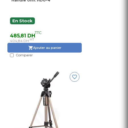
Handle Unit HDU-4
En Stock
TTC
485,81 DH
HT
404,84 DH
Ajouter au panier
Comparer