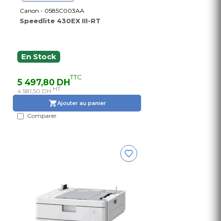
Canon - 0585C003AA
Speedlite 430EX III-RT
En Stock
TTC
5 497,80 DH
HT
4 581,50 DH
Ajouter au panier
Comparer