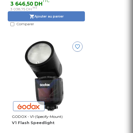
TTC
3 646,50 DH
HT
3 038,75 DH
Ajouter au panier
Comparer
GODOX - V1-(Specify-Mount)
V1 Flash Speedlight