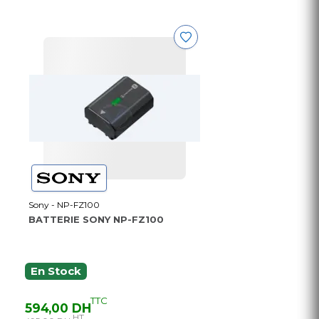
Sony - NP-FZ100
BATTERIE SONY NP-FZ100
En Stock
TTC
594,00 DH
HT