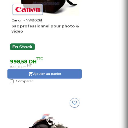
Canon - NW80261
Sac professionnel pour photo &
vidéo
En Stock
TTC
998,58 DH
HT
832,15 DH
Ajouter au panier
Comparer