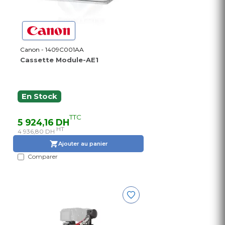
Canon - 1409C001AA
Cassette Module-AE1
En Stock
TTC
5 924,16 DH
HT
4 936,80 DH
Ajouter au panier
Comparer