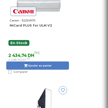
Canon - 3223V979
MiCard PLUS for ULM V2
En Stock
TTC
2 434,74 DH
HT
2 028,95 DH
Ajouter au panier
Comparer