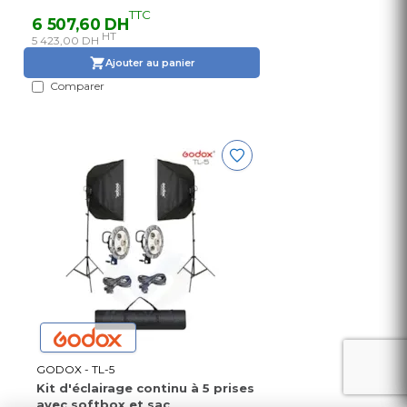
TTC
6 507,60 DH
HT
5 423,00 DH
Ajouter au panier
Comparer
GODOX - TL-5
Kit d'éclairage continu à 5 prises
avec softbox et sac