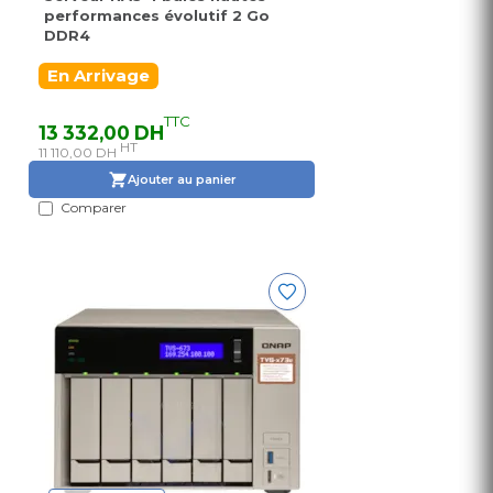
performances évolutif 2 Go
DDR4
En Arrivage
TTC
13 332,00 DH
HT
11 110,00 DH
Ajouter au panier
Comparer