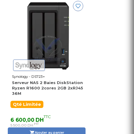
Synology - DS723+
Serveur NAS 2 Baies DiskStation
Ryzen R1600 2cores 2GB 2xRJ45
36M
Qté Limitée
TTC
6 600,00 DH
HT
5 500,00 DH
Ajouter au panier