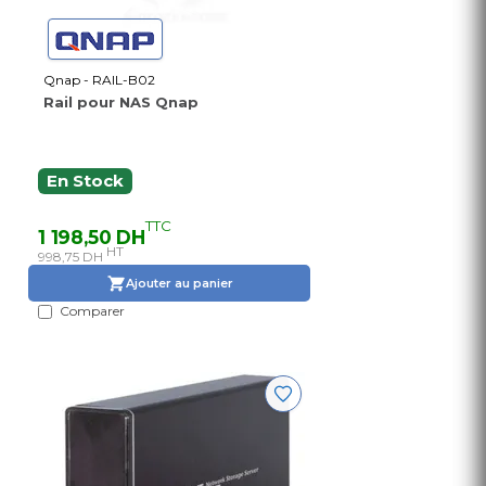
Qnap - RAIL-B02
Rail pour NAS Qnap
En Stock
TTC
1 198,50 DH
HT
998,75 DH
Ajouter au panier
Comparer