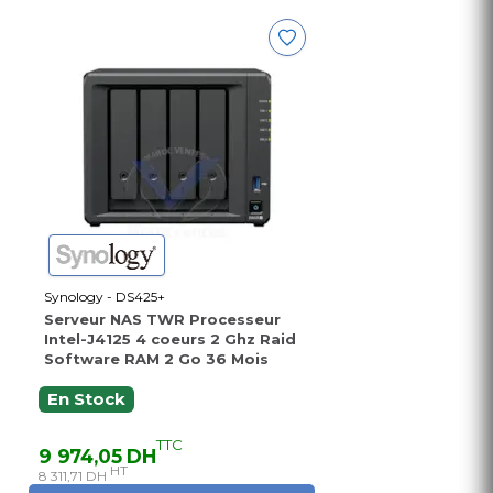
Synology - DS425+
Serveur NAS TWR Processeur
Intel-J4125 4 coeurs 2 Ghz Raid
Software RAM 2 Go 36 Mois
En Stock
TTC
9 974,05 DH
HT
8 311,71 DH