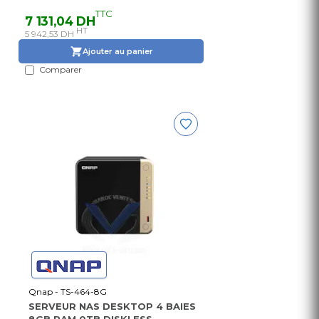
TTC
7 131,04 DH
HT
5 942,53 DH
Ajouter au panier
Comparer
Qnap - TS-464-8G
SERVEUR NAS DESKTOP 4 BAIES