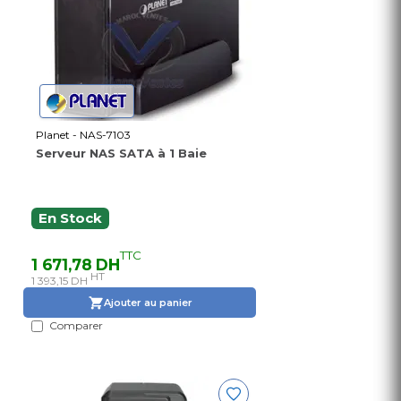
Planet - NAS-7103
Serveur NAS SATA à 1 Baie
En Stock
TTC
1 671,78 DH
HT
1 393,15 DH
Ajouter au panier
Comparer