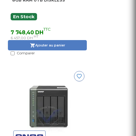
8GB RAM 0TB DISKLESS
En Stock
TTC
7 748,40 DH
HT
6 457,00 DH
Ajouter au panier
Comparer