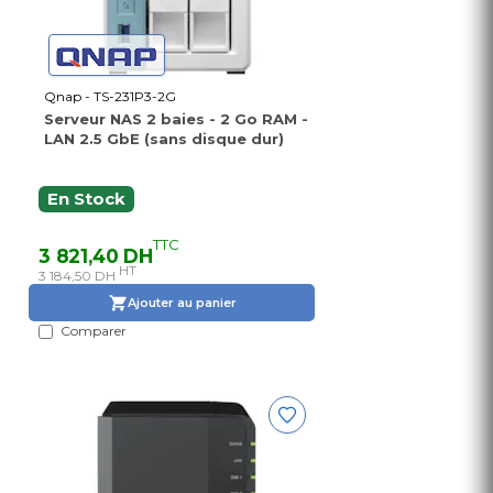
Qnap - TS-231P3-2G
Serveur NAS 2 baies - 2 Go RAM -
LAN 2.5 GbE (sans disque dur)
En Stock
TTC
3 821,40 DH
HT
3 184,50 DH
Ajouter au panier
Comparer