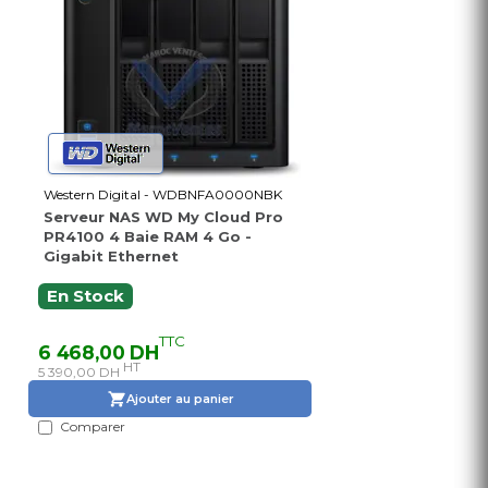
Western Digital - WDBNFA0000NBK
Serveur NAS WD My Cloud Pro
PR4100 4 Baie RAM 4 Go -
Gigabit Ethernet
En Stock
TTC
6 468,00 DH
HT
5 390,00 DH
Ajouter au panier
Comparer