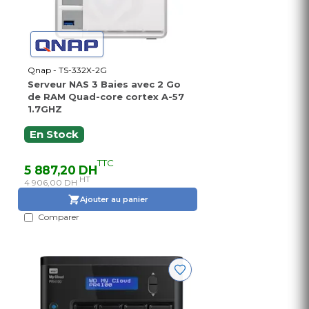
Qnap - TS-332X-2G
Serveur NAS 3 Baies avec 2 Go
de RAM Quad-core cortex A-57
1.7GHZ
En Stock
TTC
5 887,20 DH
HT
4 906,00 DH
Ajouter au panier
Comparer