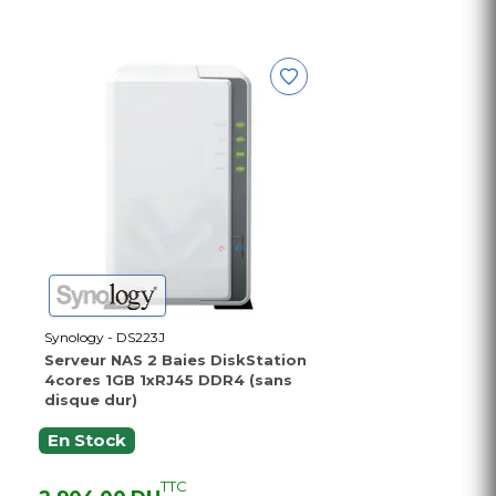
Synology - DS223J
Serveur NAS 2 Baies DiskStation
4cores 1GB 1xRJ45 DDR4 (sans
disque dur)
En Stock
TTC