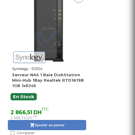
Synology - DS124
Serveur NAS 1 Baie DiskStation
Mini-Hub 1Bay Realtek RTD1619B
1GB 1xRJ45
En Stock
TTC
2 866,51 DH
HT
2 388,76 DH
Ajouter au panier
Comparer