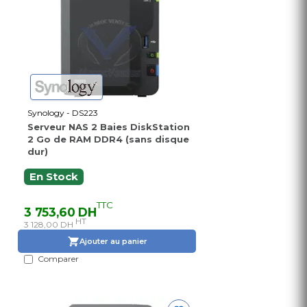
Synology - DS223
Serveur NAS 2 Baies DiskStation
2 Go de RAM DDR4 (sans disque
dur)
En Stock
TTC
3 753,60 DH
HT
3 128,00 DH
Ajouter au panier
Comparer