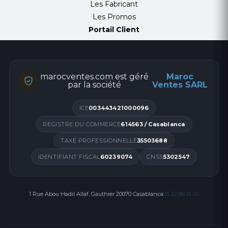
Les Fabricant
Les Promos
Portail Client
marocventes.com est géré
Maroc
par la société
Ventes SARL
ICE
003443421000096
REGISTRE DU COMMERCE
614563 / Casablanca
TAXE PROFESSIONNELLE
35503688
IDENTIFIANT FISCAL
60239074
CNSS
5302547
1 Rue Abou Hadil Allaf, Gauthier 20070 Casablanca
05 22 88 51 00