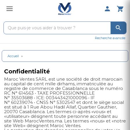
0 Produit 
Recherche avancée
Accueil
»
Confidentialité
Maroc Ventes SARL est une société de droit marocain
au capital de cent mille dirhams, immatriculée au
registre de commerce de Casablanca sous le numéro
RC N°
614563
• TAXE PROFESSIONNELLE
N°
35503688
• ICE:
003443421000096
• IF
N°
60239074
• CNSS N°
5302547
et dont le siège social
est situé à 1 Rue Abou Hadil Allaf, Quartier Gauthier,
20070 Casablanca. Les termes ci-après «vous» et
«utilisateur» désignent toute personne accédant au
site Web MarocVentes.ma. Les termes «nous» et «notre
site Web» désignent Maroc Ventes.