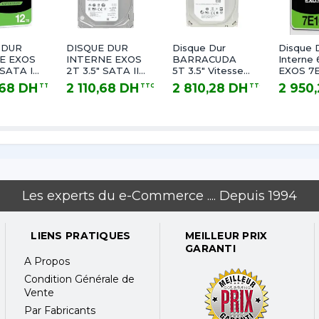
uces
 DUR
DISQUE DUR
Disque Dur
Disque 
E EXOS
INTERNE EXOS
BARRACUDA
Interne
s
 SATA III
2T 3.5" SATA III
5T 3.5" Vitesse
EXOS 7E
PM
7200 RPM
de 5 900 tr/min
SATA III
,68 DH
2 110,68 DH
2 810,28 DH
2 950
TTC
TTC
TTC
Mémoire
512E/4KN
DH TTC
2 110,68 DH TTC
2 810,28 DH TTC
2 950,20 
Tampon de 128
7200 R
Mo SATA 6,0
Gb/s
Les experts du e-Commerce .... Depuis 1994
on d'heures
LIENS PRATIQUES
MEILLEUR PRIX
GARANTI
A Propos
Condition Générale de
Vente
NAS optimisée
Par Fabricants