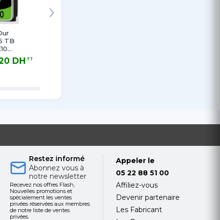
Dur
IronWolf Pro
SEAGATE 1.2
Disque 
 6 TB
Disque Dur 6 To
TB EXOS
Interne
10
Interne 3.5"
10E2400 2.5" 10
3.5" Sk
SATA 6Gb/s:
K RPM SAS 12
10 To po
,20 DH
3 009,60 DH
2 534,40 DH
5 478
TTC
TTC
TTC
 3.5"
7200 tr/min
GBITS/S 256
Vidéosur
DH TTC
3 009,60 DH TTC
2 534,40 DH TTC
5 478,00 
PM
MO CACHE
Restez informé
Appeler le
Abonnez vous à
05 22 88 51 00
notre newsletter
Affiliez-vous
Recevez nos offres Flash,
Nouvelles promotions et
Devenir partenaire
spécialement les ventes
privées réservées aux membres
Les Fabricant
de notre liste de ventes
privées.