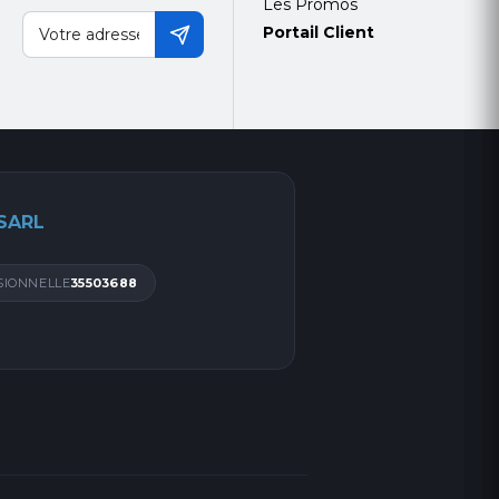
Les Promos
Portail Client
t parfait
 streaming de
 SARL
SIONNELLE
35503688