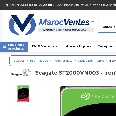
|
🏠 Accueil
|
Appeler le
05 22 88 51 00
|
A propos
|
Affiliez-vous
|
Devenir revendeu
Toutes le
Tous nos
TV & Vidéos
Informatique
Téléphon
▾
▾
produits
Accueil
»
Informatique
»
Périphériques
»
Disque Dur Interne
»
Iron
ST2000VN003 - IronW
Seagate