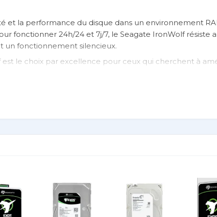
ilité et la performance du disque dans un environnement RA
pour fonctionner 24h/24 et 7j/7, le Seagate IronWolf résiste a
et un fonctionnement silencieux.
 est le choix par excellence pour ceux qui cherchent à amél
 stockage réseau.
e
lf ST2000VN003
/min
ATA 6 Gb/s