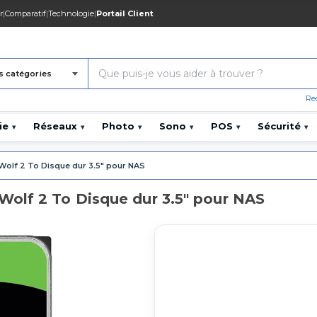
r
|
Comparatif
|
Technologie
|
Portail Client
s catégories
Re
ie
Réseaux
Photo
Sono
POS
Sécurité
▾
▾
▾
▾
▾
▾
Wolf 2 To Disque dur 3.5" pour NAS
olf 2 To Disque dur 3.5" pour NAS