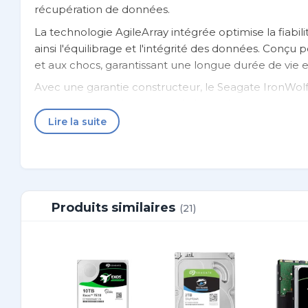
récupération de données.
La technologie AgileArray intégrée optimise la fiab
ainsi l'équilibrage et l'intégrité des données. Conçu 
et aux chocs, garantissant une longue durée de vie 
Avec une garantie constructeur, le Seagate IronWolf
performance et la sécurité de leur infrastructure de
Lire la suite
Caractéristiques générales
Marque
Seagat
Modèle
IronWo
Capacité
2 To
Produits similaires
(21)
Vitesse de rotation
5400 tr
Taille de cache
256 Mo
Interface
Serial 