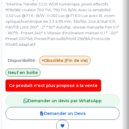
"Interline Transfer CCD WDR numérique, pixels effectifs
976x582 couleur 700 TVL, 750 TVL B/W, Avec la sensibilité:
0,02 Lux @ F1.6 - B/W : 0.002 Lux @ F1.6 0 Lux avec IR, zoom
optique/numérique de 3,3 à 119 mm, 36x/16x, Jour & Nuit ICR,
Pan/Tilt Limit 360° - 2° * 90° Autoflip, vitesse manuelle Pan 0.1°
- 160°/s - Preset 240° s, Vitesse d'inclinaison manuel 0,1 ° - 120°
Preset 200°/s/s, Preset/Patrouille/Motif 256/8/4,Protocole
RS485 adaptatif
Disponibilité :
Obsolète (Fin de vie)
Neuf en boîte
Ce produit n'est plus proposé à la vente
Demander un devis par WhatsApp
Demander un Devis