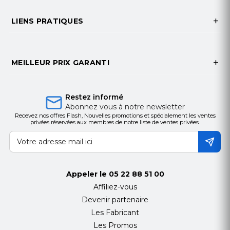
Vitesse de zoom : Environ.4.4s (Optique Wide-
Tele)
LIENS PRATIQUES
Angle de vue : 57,1 ° -1,7 ° (Wide-Tele)
Gamme d'ouverture : F1.4 - F4.2
MEILLEUR PRIX GARANTI
Pan et inclinaison
Pan Range : 360 ° sans fin
Restez informé
Vitesse de casserole : Vitesse manuelle de
Abonnez vous à notre newsletter
Recevez nos offres Flash, Nouvelles promotions et spécialement les ventes
panoramique: 0.1 ° -160 ° / s,
privées réservées aux membres de notre liste de ventes privées.
vitesse préréglée de casserole: 240 ° / s
Plage d'inclinaison : -2 ° -90 ° (Retournement
automatique)
Vitesse d'inclinaison : Inclinaison manuelle Vitesse:
Appeler le
05 22 88 51 00
0.1 ° -120 ° / s,
Affiliez-vous
Vitesse préréglée d'inclinaison: 200 ° / s
Devenir partenaire
Zoom proportionnel : La vitesse de rotation peut
Les Fabricant
être ajustée automatiquement en fonction des
Les Promos
multiples de zoom