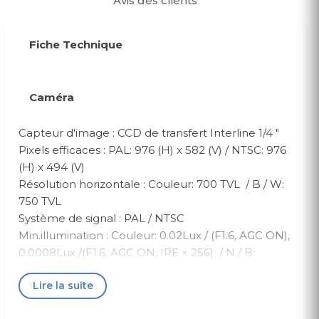
Avis des clients
Fiche Technique
Caméra
Capteur d'image : CCD de transfert Interline 1/4 "
Pixels efficaces : PAL: 976 (H) x 582 (V) / NTSC: 976
(H) x 494 (V)
Résolution horizontale : Couleur: 700 TVL / B / W:
750 TVL
Système de signal : PAL / NTSC
Min.illumination : Couleur: 0.02Lux / (F1.6, AGC ON),
0.0008Lux /(F1.6, AGC ON, IRE × 256) / N / B:
0.002Lux / (F1.6, AGC ON), 0.00008Lux / (F1 .6, AGC
Lire la suite
ON, IRE × 256) / 0 Lux avec IR
Balance des blancs : Auto / Manuel / ATW /