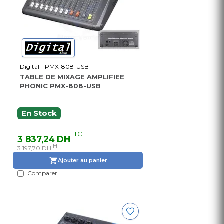
Digital - PMX-808-USB
TABLE DE MIXAGE AMPLIFIEE
PHONIC PMX-808-USB
En Stock
TTC
3 837,24 DH
HT
3 197,70 DH
Ajouter au panier
Comparer