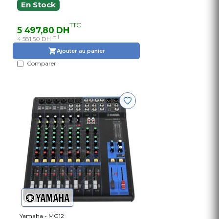
En Stock
TTC
5 497,80 DH
HT
4 581,50 DH
Ajouter au panier
Comparer
Yamaha - MG12