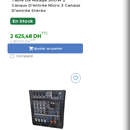
Table De Mixage SHOW 2
Canaux D'entrée Micro 3 Canaux
D'entrée Stéréo
En Stock
TTC
2 625,48 DH
HT
2 187,90 DH
Ajouter au panier
Comparer