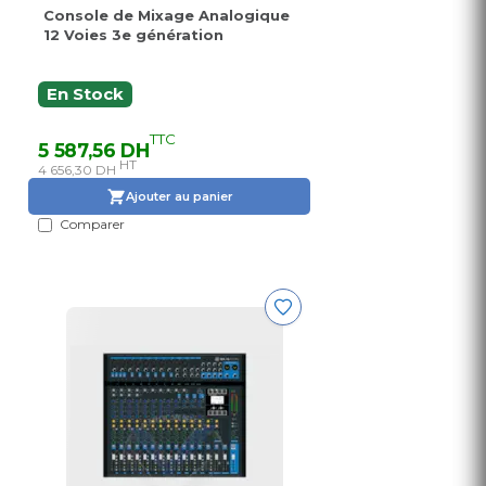
Console de Mixage Analogique
12 Voies 3e génération
En Stock
TTC
5 587,56 DH
HT
4 656,30 DH
Ajouter au panier
Comparer