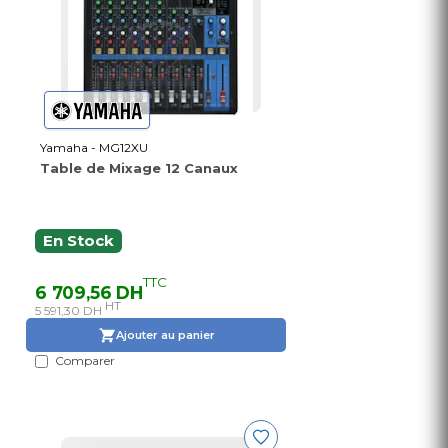
Yamaha - MG12XU
Table de Mixage 12 Canaux
En Stock
TTC
6 709,56 DH
HT
5 591,30 DH
Ajouter au panier
Comparer