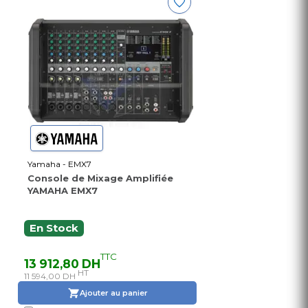
Yamaha - EMX7
Console de Mixage Amplifiée
YAMAHA EMX7
En Stock
TTC
13 912,80 DH
HT
11 594,00 DH
Ajouter au panier