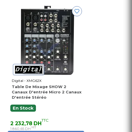
Digital - XMG62X
Table De Mixage SHOW 2
Canaux D'entrée Micro 2 Canaux
D'entrée Stéréo
En Stock
TTC
2 232,78 DH
HT
1 860,65 DH