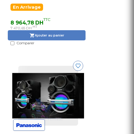
En Arrivage
TTC
8 964,78 DH
HT
7 470,65 DH
Ajouter au panier
Comparer