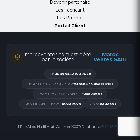
Devenir partenaire
Les Fabricant
Les Promos
Portail Client
marocventes.com est géré
Maroc
par la société
Ventes SARL
ICE
003443421000096
REGISTRE DU COMMERCE
614563 / Casablanca
TAXE PROFESSIONNELLE
35503688
IDENTIFIANT FISCAL
60239074
CNSS
5302547
1 Rue Abou Hadil Allaf, Gauthier 20070 Casablanca
05 22 88 51 00