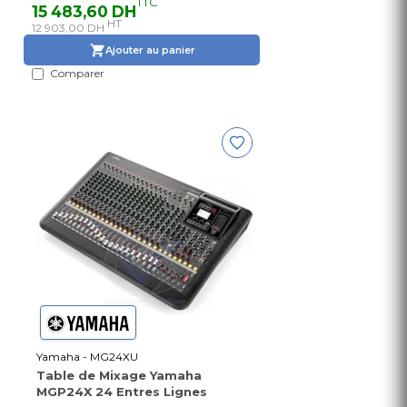
TTC
15 483,60 DH
HT
12 903,00 DH
Ajouter au panier
Comparer
Yamaha - MG24XU
Table de Mixage Yamaha
MGP24X 24 Entres Lignes