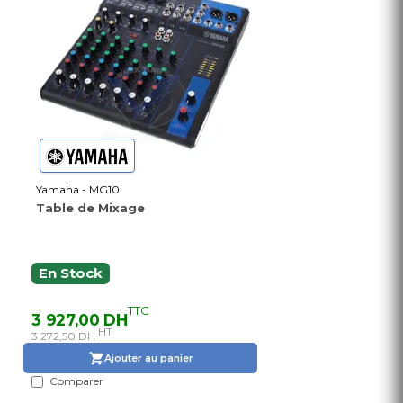
Yamaha - MG10
Table de Mixage
En Stock
TTC
3 927,00 DH
HT
3 272,50 DH
Ajouter au panier
Comparer