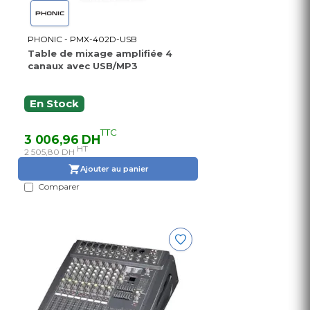
PHONIC - PMX-402D-USB
Table de mixage amplifiée 4
canaux avec USB/MP3
En Stock
TTC
3 006,96 DH
HT
2 505,80 DH
Ajouter au panier
Comparer