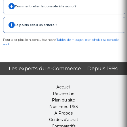
Comment relier la console à la sono ?
Le poids est-il un critère ?
Pour aller plus loin, consultez notre
Tables de mixage : bien choisir sa console
audio
.
Les experts du e-Commerce .... Depuis 1994
Accueil
Recherche
Plan du site
Nos Feed RSS
A Propos
Guides d'achat
Comparatifs