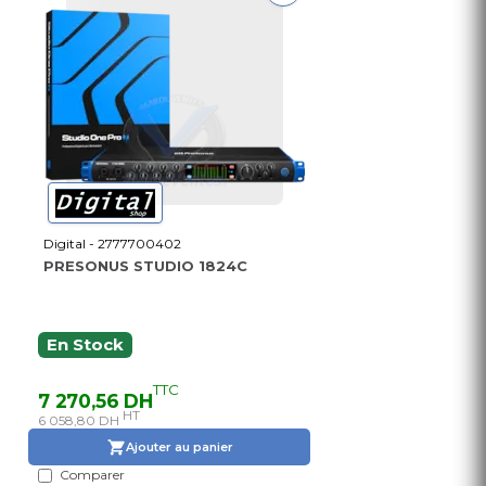
Digital - 2777700402
PRESONUS STUDIO 1824C
En Stock
TTC
7 270,56 DH
HT
6 058,80 DH
Ajouter au panier
Comparer